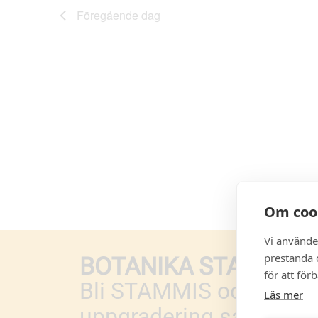
Föregående dag
Om coo
Vi använde
prestanda o
BOTANIKA STAMMIS
för att för
Bli STAMMIS och få med
Läs mer
uppgradering samt bonu