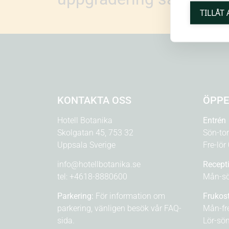
TILLÅT
KONTAKTA OSS
ÖPPE
Hotell Botanika
Entrén
Skolgatan 45, 753 32
Sön-to
Uppsala Sverige
Fre-lör
info@hotellbotanika.se
Recept
tel:
+4618-8880600
Mån-sö
Parkering:
För information om
Frukos
parkering, vänligen besök vår
FAQ-
Mån-fr
sida.
Lör-sö