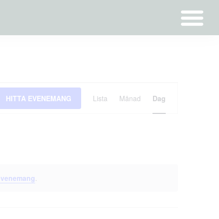
Evenemang
HITTA EVENEMANG
Lista
Månad
Dag
vynavigering
evenemang
.