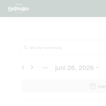
EVENEMANG
Ange
nyckelord.
SÖK
Sök
efter
Evenemang
OCH
efter
juni 26, 2026
nyckelord.
Idag
VYER
Välj
datum.
NAVIGATION
Ingen