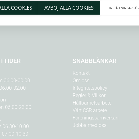
 ALLA COOKIES
AVBÖJ ALLA COOKIES
INSTÄLLNINGAR FÖ
TTIDER
SNABBLÄNKAR
Kontakt
rs 06.00-00.00
Om oss
 06.00-02.00
Integritetspolicy
Regler & Villkor
ion
Hållbarhetsarbete
n 06.00-23.00
Vårt CSR arbete
Föreningssamverkan
t
Jobba med oss
e 06.30-10.00
n 07.00-10.30