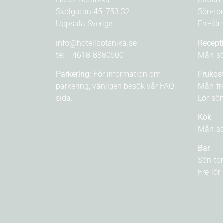
Skolgatan 45, 753 32
Sön-to
Uppsala Sverige
Fre-lör
info@hotellbotanika.se
Recept
tel:
+4618-8880600
Mån-sö
Parkering:
För information om
Frukos
parkering, vänligen besök vår
FAQ-
Mån-fr
sida.
Lör-sö
Kök
Mån-sö
Bar
Sön-to
Fre-lör