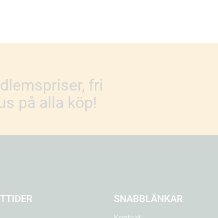
lemspriser, fri
s på alla köp!
TTIDER
SNABBLÄNKAR
Kontakt