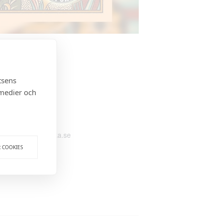
ARRANGÖR
tsens
Hotell Botanika
 medier och
Telefon
018-888 06 00
E-post
info@hotellbotanika.se
R COOKIES