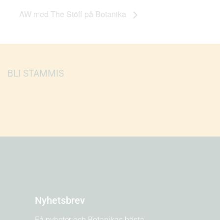
AW med The Stöff på Botanika
BLI STAMMIS
Nyhetsbrev
Få nyheter och Botanikas bästa