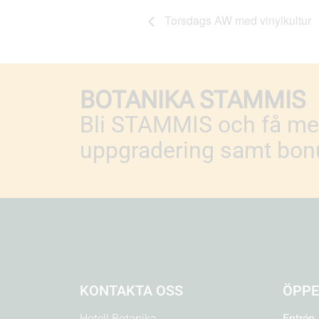
Torsdags AW med vinylkultur
BOTANIKA STAMMIS
Bli STAMMIS och få med
uppgradering samt bonu
KONTAKTA OSS
ÖPPE
Hotell Botanika
Entrén