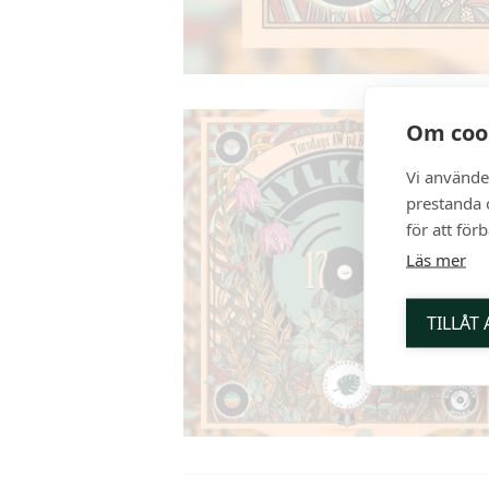
Om coo
Vi använde
prestanda o
för att för
Läs mer
TILLÅT