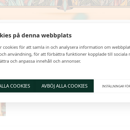
kies på denna webbplats
DETALJER
LÄGG TILL I KALENDER
r cookies för att samla in och analysera information om webbpla
Datum:
ch användning, för att förbättra funktioner kopplade till sociala
mars 21, 2024
bättra och anpassa innehåll och annonser.
Tid:
17:00 - 21:00
Serie:
 ALLA COOKIES
AVBÖJ ALLA COOKIES
INSTÄLLNINGAR FÖ
Torsdags AW med
vinylkultur