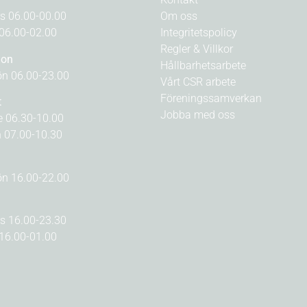
rs 06.00-00.00
Om oss
 06.00-02.00
Integritetspolicy
Regler & Villkor
ion
Hållbarhetsarbete
n 06.00-23.00
Vårt CSR arbete
Föreningssamverkan
t
Jobba med oss
e 06.30-10.00
n 07.00-10.30
n 16.00-22.00
rs 16.00-23.30
 16.00-01.00