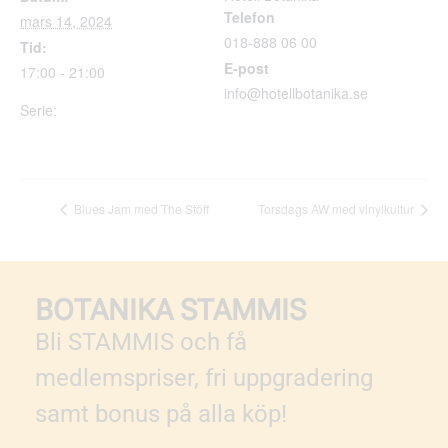
Telefon
mars 14, 2024
018-888 06 00
Tid:
E-post
17:00 - 21:00
info@hotellbotanika.se
Serie:
Torsdags AW med
vinylkultur
Blues Jam med The Stöff
Torsdags AW med vinylkultur
BOTANIKA STAMMIS
Bli STAMMIS och få
medlemspriser, fri uppgradering
samt bonus på alla köp!