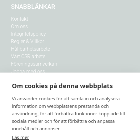
SNABBLÄNKAR
Kontakt
Om oss
Integritetspolicy
Regler & Villkor
Hållbarhetsarbete
Vårt CSR arbete
Föreningssamverkan
Jobba med oss
Om cookies på denna webbplats
Nyhetsbrev
Vi använder cookies för att samla in och analysera
Få nyheter och Botanikas bästa erbjudanden först av
information om webbplatsens prestanda och
alla
användning, för att förbättra funktioner kopplade till
sociala medier och för att förbättra och anpassa
E-post
innehåll och annonser.
Läs mer