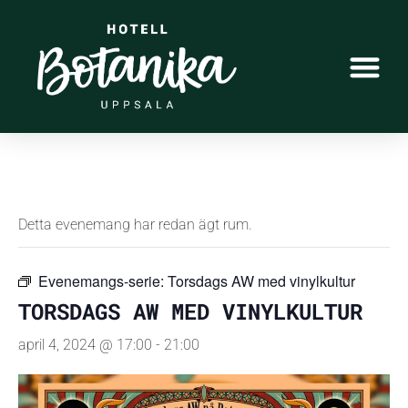
« Alla Evenemang
Detta evenemang har redan ägt rum.
Evenemangs-serie:
Torsdags AW med vinylkultur
TORSDAGS AW MED VINYLKULTUR
april 4, 2024 @ 17:00
-
21:00