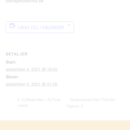
bard@botanika.se
LÄGG TILL I KALENDER
DETALJER
Start:
september 4, 2021 @ 18:00
Slutar:
september 5, 2021 @ 01:00
Spritproducent från ”First Gin”
Dj Mikael Mali + Dj Finsk
Lakrits
Sigtuna