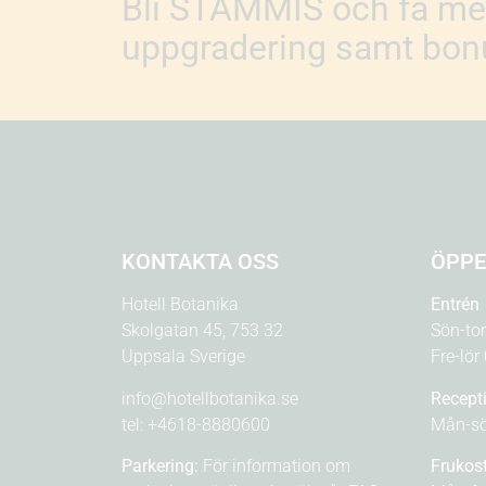
Bli STAMMIS och få med
uppgradering samt bonu
KONTAKTA OSS
ÖPPE
Hotell Botanika
Entrén
Skolgatan 45, 753 32
Sön-to
Uppsala Sverige
Fre-lör
info@hotellbotanika.se
Recept
tel:
+4618-8880600
Mån-sö
Parkering:
För information om
Frukos