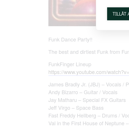
TILLÅT
Funk Dance Party!!
The best and dirtiest Funk from 
FunkFinger Lineup
https://www.youtube.com/watch?v
James Bradly Jr. (JBJ) – Vocals / 
Andy Bizarro – Guitar / Vocals
Jay Matharu – Special FX Guitars
Jeff Virgo – Space Bass
Fast Freddy Hellberg – Drums / Vo
Val in the First House of Neptune 