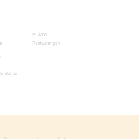
PLATS
ka
Restaurangen
0
tanika.se