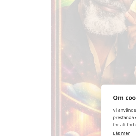
Om coo
Vi använde
prestanda o
för att för
Läs mer