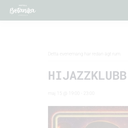
« Alla Evenemang
Detta evenemang har redan ägt rum.
HIJAZZKLUBB
maj 15 @ 19:00
-
23:00