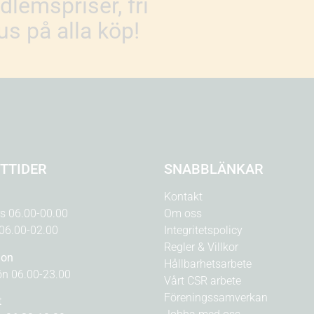
lemspriser, fri
s på alla köp!
TTIDER
SNABBLÄNKAR
Kontakt
rs 06.00-00.00
Om oss
 06.00-02.00
Integritetspolicy
Regler & Villkor
ion
Hållbarhetsarbete
n 06.00-23.00
Vårt CSR arbete
Föreningssamverkan
t