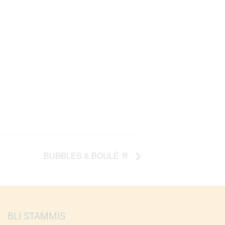
BUBBLES & BOULÈ 🥂
BLI STAMMIS