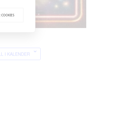
R COOKIES
LL I KALENDER