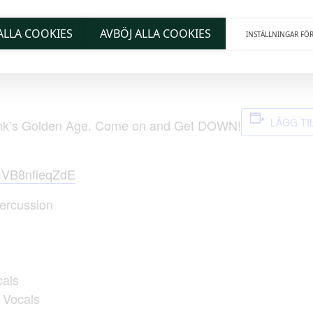
 ALLA COOKIES
AVBÖJ ALLA COOKIES
INSTÄLLNINGAR FÖ
LÄGG TI
Funk’s Golden Age. Come on and Get DOWN!
=VB8nfieqZdE
Percussion
cals
– Vocals