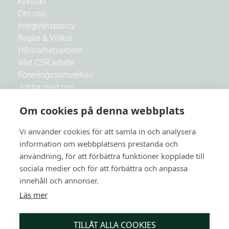
Kontakt
Om oss
Integritetspolicy
Regler & Villkor
Hållbarhetsarbete
Vårt CSR arbete
Föreningssamverkan
Jobba med oss
Om cookies på denna webbplats
Nyhetsbrev
Vi använder cookies för att samla in och analysera
Få nyheter och Botanikas bästa erbjudanden först av
information om webbplatsens prestanda och
alla
användning, för att förbättra funktioner kopplade till
sociala medier och för att förbättra och anpassa
E-post
innehåll och annonser.
Läs mer
PRENUMERERA
TILLÅT ALLA COOKIES