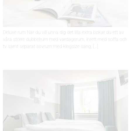
Deluxe rum När du vill unna dig det lilla extra bokar du ett av
våra större dubbelrum med vardagsrum, inrett med soffa och
tv samt separat sovrum med kingsize säng, […]
ECONOMY DUBBELRUM