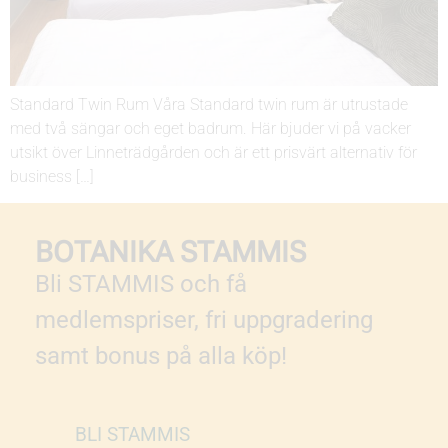
Standard Twin Rum Våra Standard twin rum är utrustade
med två sängar och eget badrum. Här bjuder vi på vacker
utsikt över Linneträdgården och är ett prisvärt alternativ för
business […]
BOTANIKA STAMMIS
Bli STAMMIS och få
medlemspriser, fri uppgradering
samt bonus på alla köp!
BLI STAMMIS