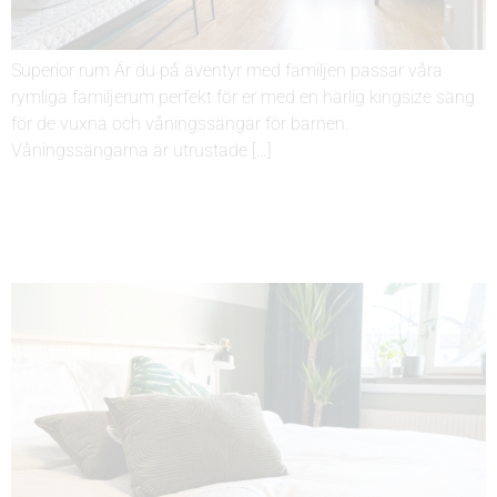
Superior rum Är du på äventyr med familjen passar våra
rymliga familjerum perfekt för er med en härlig kingsize säng
för de vuxna och våningssängar för barnen.
Våningssängarna är utrustade […]
STORT DUBBELRUM MED
VARDAGSRUM