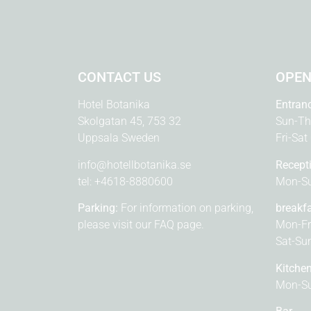
CONTACT US
OPEN
Hotel Botanika
Entran
Skolgatan 45, 753 32
Sun-Th
Uppsala Sweden
Fri-Sat
info@hotellbotanika.se
Recept
tel:
+4618-8880600
Mon-Su
Parking:
For information on parking,
breakf
please visit our
FAQ page.
Mon-Fr
Sat-Su
Kitche
Mon-Su