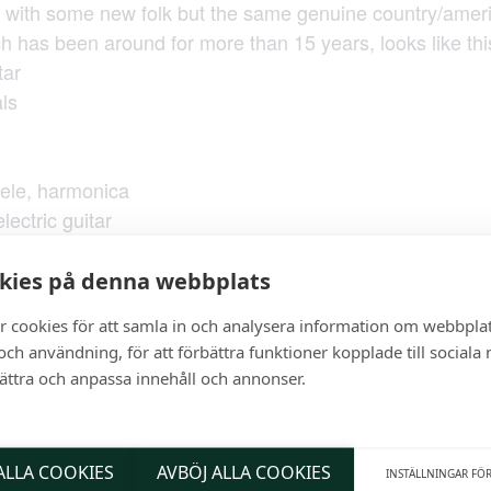
 with some new folk but the same genuine country/ameri
 has been around for more than 15 years, looks like thi
tar
ls
lele, harmonica
lectric guitar
t
kies på denna webbplats
r cookies för att samla in och analysera information om webbpla
ch användning, för att förbättra funktioner kopplade till sociala
bättra och anpassa innehåll och annonser.
VENUE
Stables
School Street 45
Uppsala, Sweden
,
 ALLA COOKIES
AVBÖJ ALLA COOKIES
INSTÄLLNINGAR FÖ
Sweden
+ Google Map
00