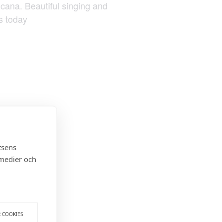
cana. Beautiful singing and
s today
tsens
 medier och
R COOKIES