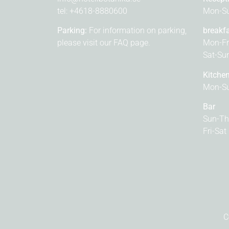
tel:
+4618-8880600
Mon-Su
Parking:
For information on parking,
breakf
please visit our
FAQ page.
Mon-Fr
Sat-Su
Kitche
Mon-Su
Bar
Sun-Th
Fri-Sat
C