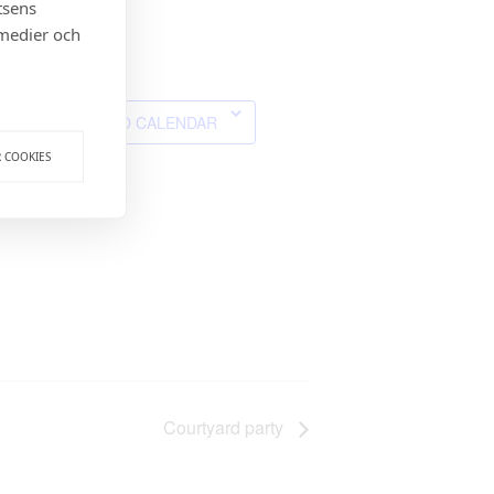
tsens
 medier och
os!
ADD TO CALENDAR
R COOKIES
Courtyard party