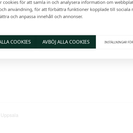
r cookies för att samla in och analysera information om webbpla
ch användning, för att förbättra funktioner kopplade till sociala
bättra och anpassa innehåll och annonser.
 - Summery feelgood music - Sangria jugs - Mango mojit
 ALLA COOKIES
AVBÖJ ALLA COOKIES
INSTÄLLNINGAR FÖ
a Uppsala